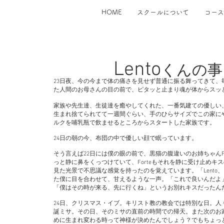
HOME
スクールについて
コース
Lento
くんの事
23日夜、今の今まで体の痛さを見せず普通に振る舞ってきて、
た人間のお母さんの目の前で、ピタッと止まり魂が体からスッ
家族や先生達、生徒達を癒やしてくれた、一番気建ての優しい、オ
生まれ捨てられてて一週間ぐらい、手のひらサイズでこの家に
ルクを哺乳瓶で飲ませるところからスタートした家族です。
24日の朝の今、布団の中で優しい顔で眠っています。
そう言えば22日には僕の眼の前で、黒猫の腹違いのお姉ちゃんFo
っと静に鼻をくっつけていて、Forteもそれを静に受け止めキ
見た光景で不思議な感覚を持ったのを覚えています。「Lento
た僕に目を合わせて、甘えるような一声。「これで良いんだよ
「僕はその時が来る、先に行くね」というお別れキスだったん
24日、クリスマス・イブ。キリスト教の教会では特別な日。人
誕ミサ。その日、そのミサの直前の時間での帰天。また次のお
めに生まれ変わる時って神様が決めたんでしょう？でもちょっ