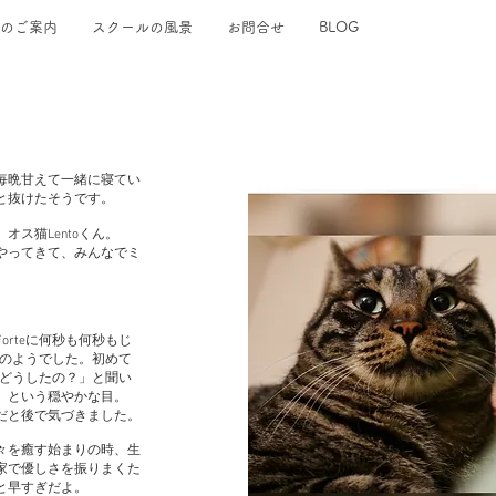
のご案内
スクールの風景
お問合せ
BLOG
毎晩甘えて一緒に寝てい
と抜けたそうです。
ス猫Lentoくん。
やってきて、みんなでミ
rteに何秒も何秒もじ
スのようでした。初めて
、どうしたの？」と聞い
」という穏やかな目。
だと後で気づきました。
々を癒す始まりの時、生
家で優しさを振りまくた
と早すぎだよ。